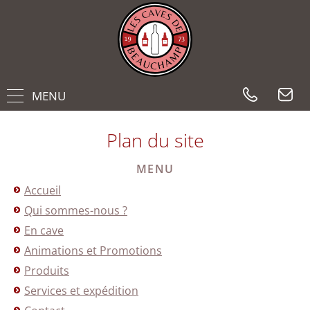
MENU
Plan du site
MENU
Accueil
Qui sommes-nous ?
En cave
Animations et Promotions
Produits
Services et expédition