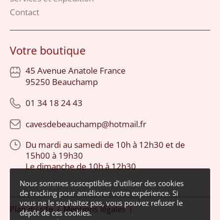
Contact
Votre boutique
45 Avenue Anatole France
95250 Beauchamp
01 34 18 24 43
cavesdebeauchamp@hotmail.fr
Du mardi au samedi de
10h à 12h30
et de
15h00 à 19h30
Le dimanche de
10h à 12h30
Nous sommes susceptibles d'utiliser des cookies
de tracking pour améliorer votre expérience. Si
vous ne le souhaitez pas, vous pouvez refuser le
Plan du site
Mentions légales
dépôt de ces cookies.